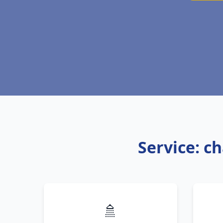
Service: ch
🚿