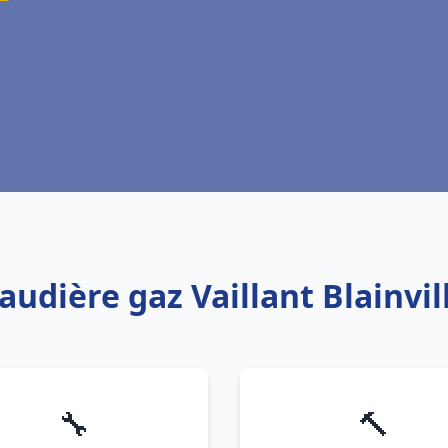
audière gaz Vaillant Blainvi
🔧
🔨