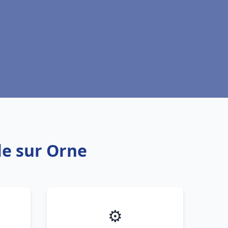
lle sur Orne
⚙️