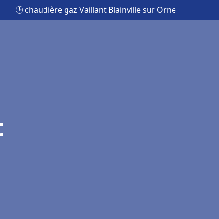
🕒 chaudière gaz Vaillant Blainville sur Orne
t