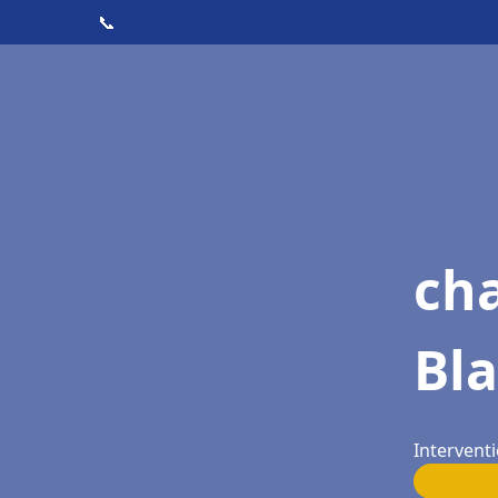
📞
cha
Bla
Interventi