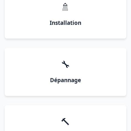
🚿
Installation
🔧
Dépannage
🔨