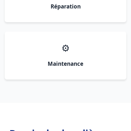
Réparation
⚙️
Maintenance