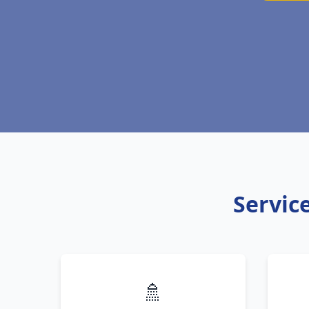
Service
🚿