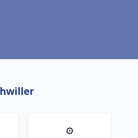
chwiller
⚙️