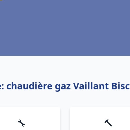
: chaudière gaz Vaillant Bis
🔧
🔨