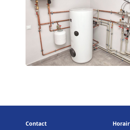
Contact
Horair