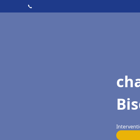
📞
cha
Bis
Interventi