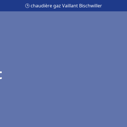
🕒 chaudière gaz Vaillant Bischwiller
t