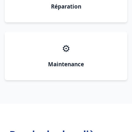
Réparation
⚙️
Maintenance