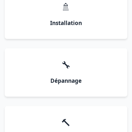
🚿
Installation
🔧
Dépannage
🔨