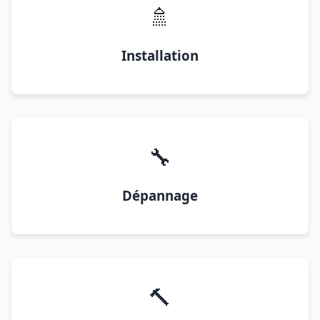
🚿
Installation
🔧
Dépannage
🔨