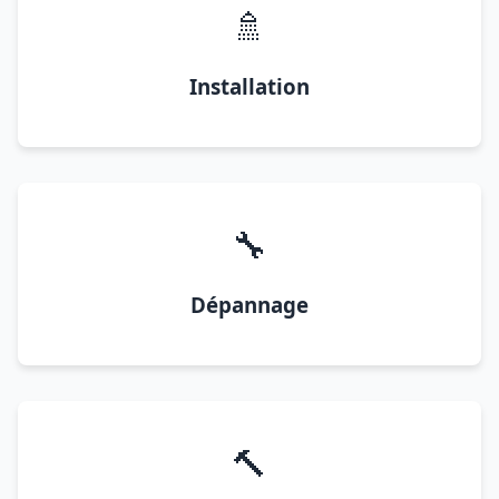
🚿
Installation
🔧
Dépannage
🔨