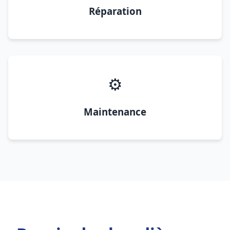
Réparation
⚙️
Maintenance