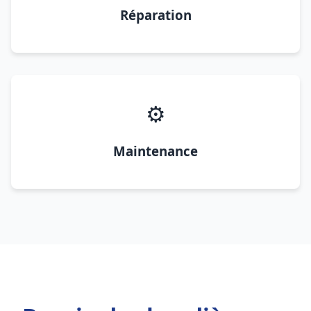
Réparation
⚙️
Maintenance