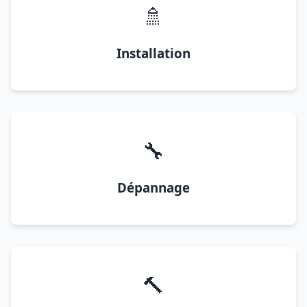
🚿
Installation
🔧
Dépannage
🔨