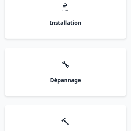
🚿
Installation
🔧
Dépannage
🔨