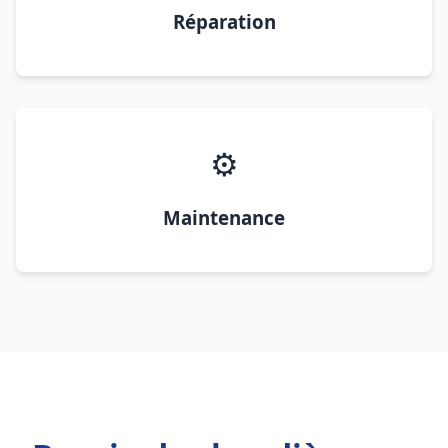
Réparation
⚙️
Maintenance