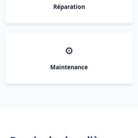
Réparation
⚙️
Maintenance