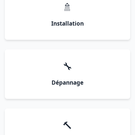
🚿
Installation
🔧
Dépannage
🔨