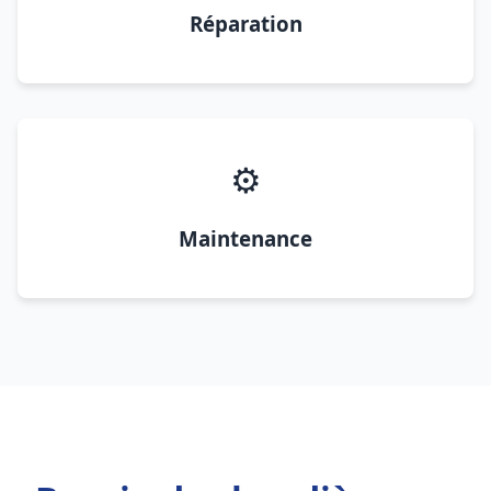
Réparation
⚙️
Maintenance