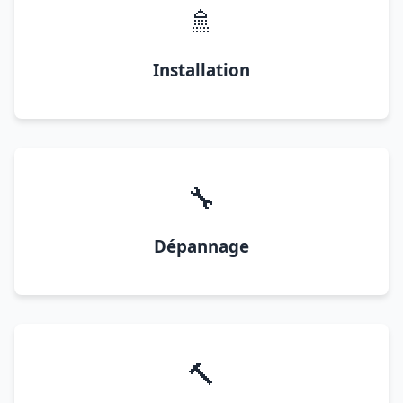
🚿
Installation
🔧
Dépannage
🔨