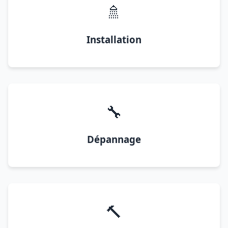
🚿
Installation
🔧
Dépannage
🔨