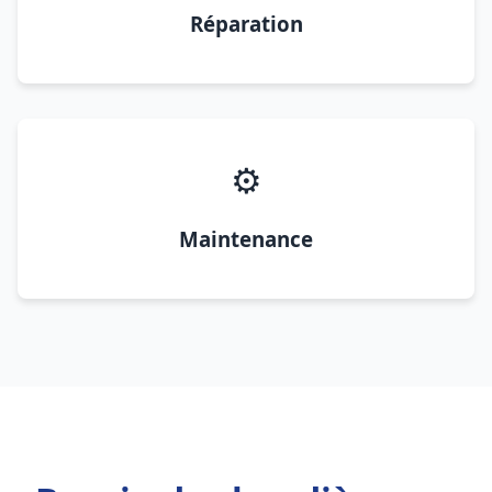
Réparation
⚙️
Maintenance