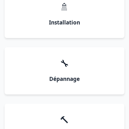
🚿
Installation
🔧
Dépannage
🔨