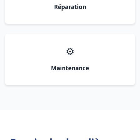
Réparation
⚙️
Maintenance