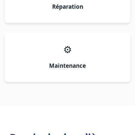
Réparation
⚙️
Maintenance