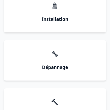
🚿
Installation
🔧
Dépannage
🔨