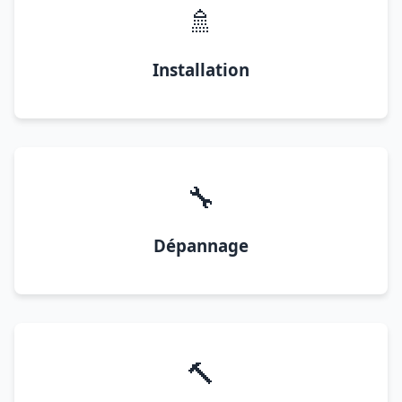
🚿
Installation
🔧
Dépannage
🔨