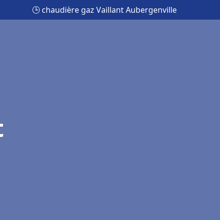
🕒 chaudière gaz Vaillant Aubergenville
t