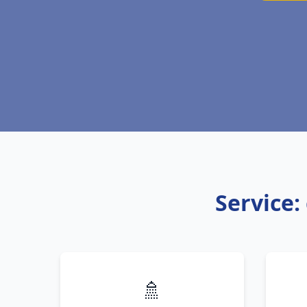
Service:
🚿