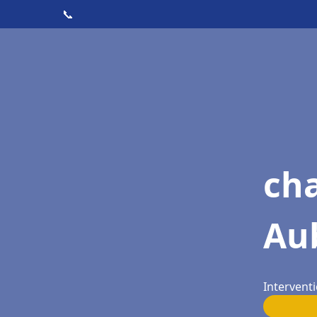
📞
cha
Au
Interventi