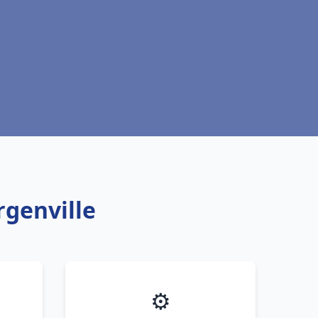
rgenville
⚙️