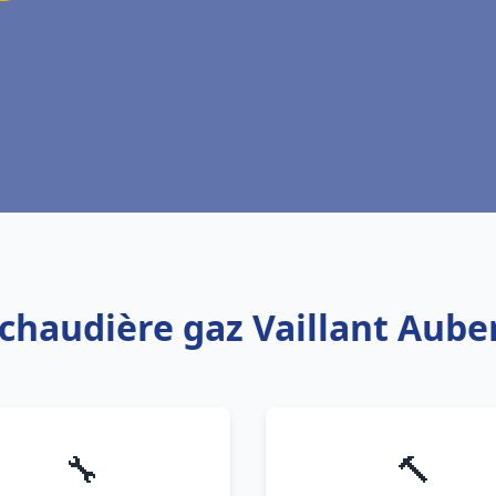
 chaudière gaz Vaillant Aube
🔧
🔨