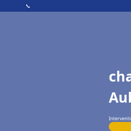
📞
cha
Au
Intervent