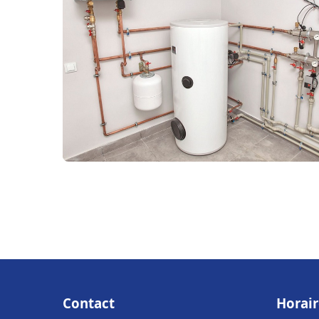
Contact
Horair