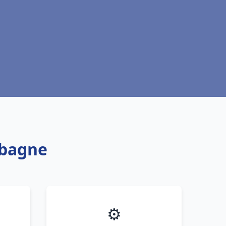
ubagne
⚙️