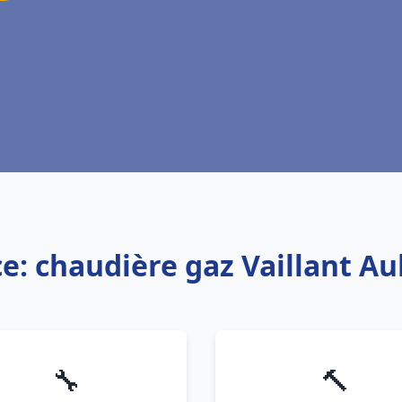
ce: chaudière gaz Vaillant A
🔧
🔨