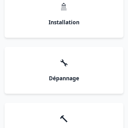
🚿
Installation
🔧
Dépannage
🔨