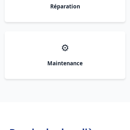
Réparation
⚙️
Maintenance