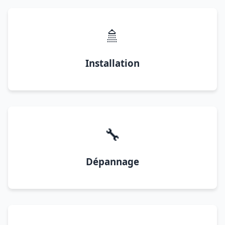
🚿
Installation
🔧
Dépannage