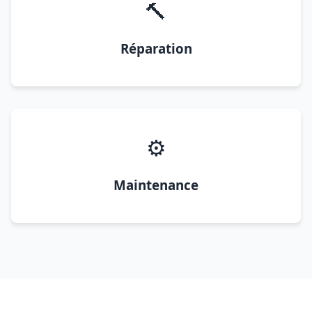
🔨
Réparation
⚙️
Maintenance