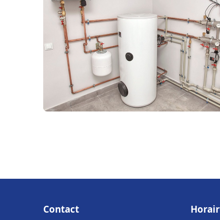
Contact
Horair