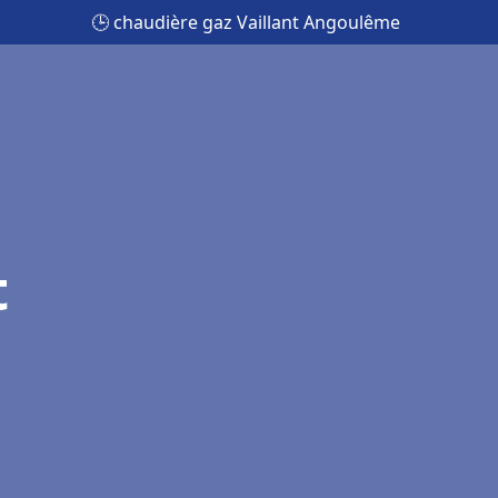
🕒 chaudière gaz Vaillant Angoulême
t