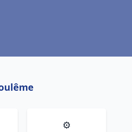
goulême
⚙️