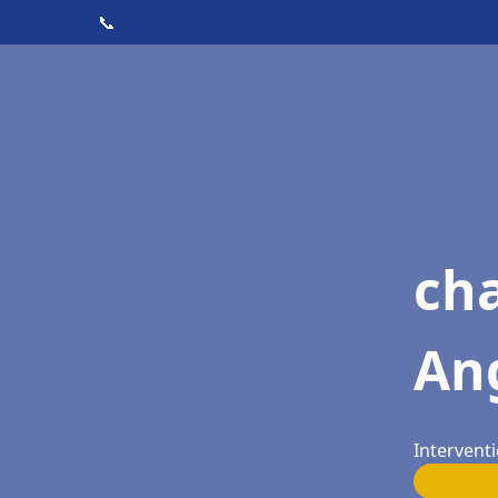
📞
cha
An
Intervent