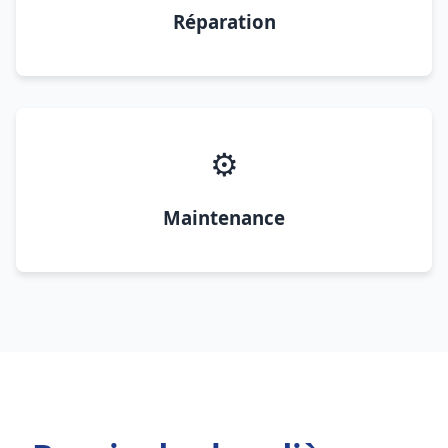
Réparation
⚙️
Maintenance