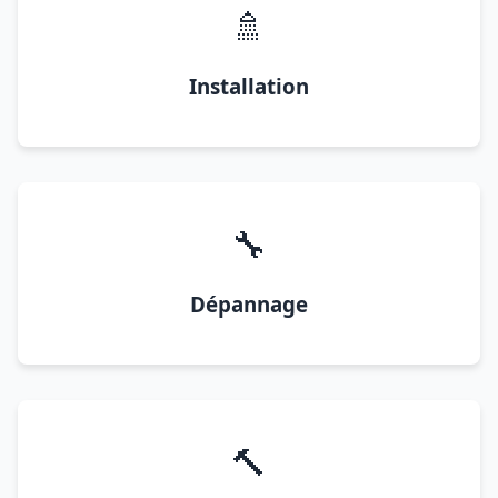
🚿
Installation
🔧
Dépannage
🔨