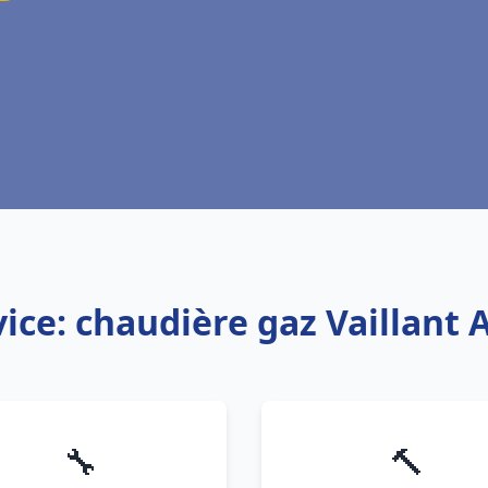
vice: chaudière gaz Vaillant 
🔧
🔨