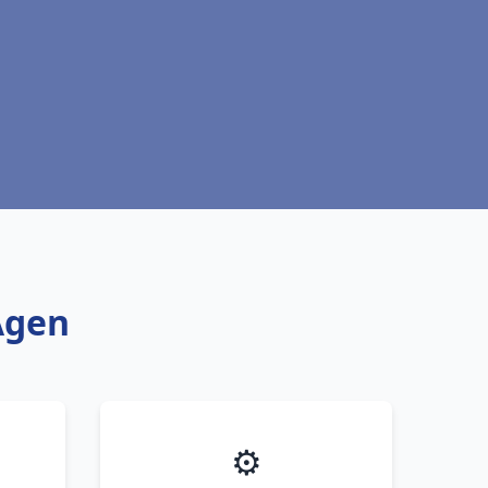
Agen
⚙️