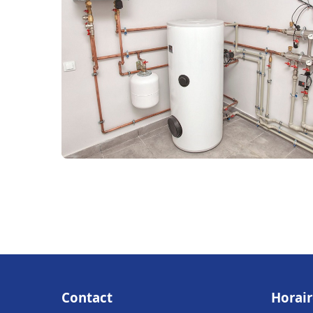
Contact
Horair