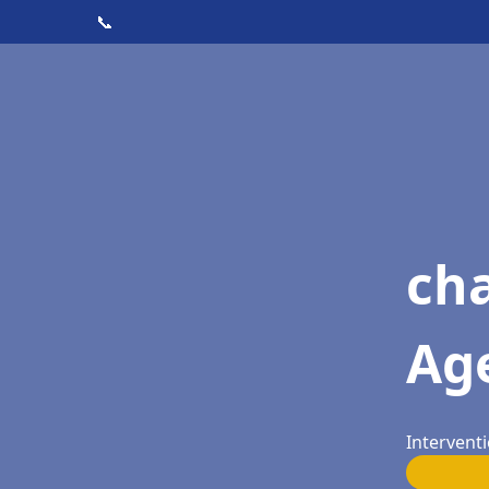
📞
cha
Ag
Intervent