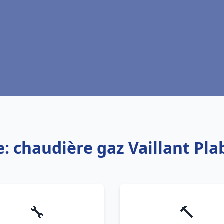
e: chaudière gaz Vaillant Pl
🔧
🔨