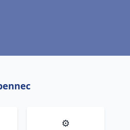
abennec
⚙️