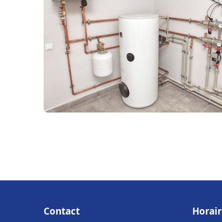
Contact
Horair