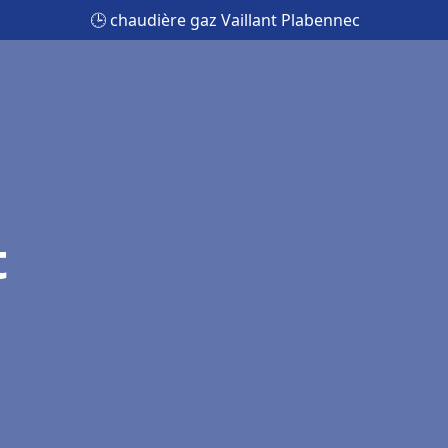
🕒 chaudière gaz Vaillant Plabennec
t