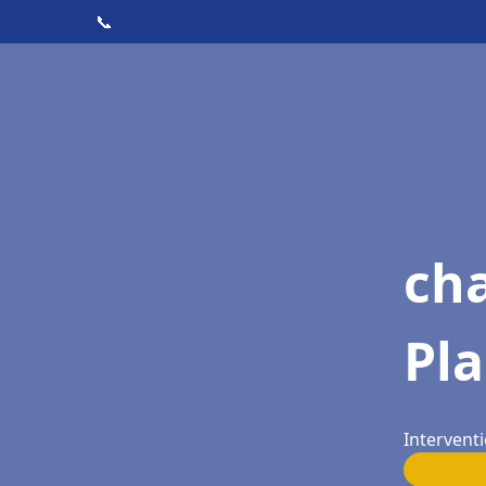
📞
cha
Pl
Intervent