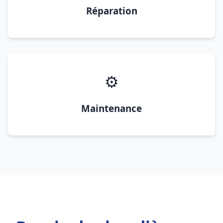
Réparation
⚙️
Maintenance