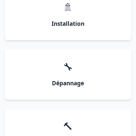
🚿
Installation
🔧
Dépannage
🔨