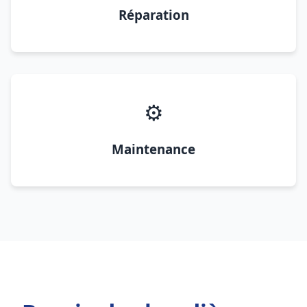
Réparation
⚙️
Maintenance