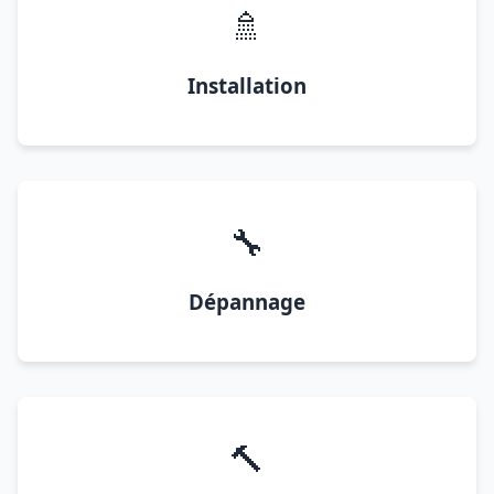
🚿
Installation
🔧
Dépannage
🔨