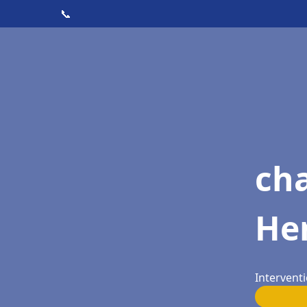
📞
cha
He
Intervent