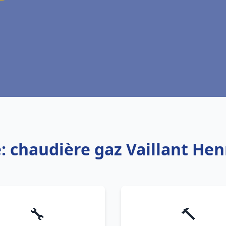
e: chaudière gaz Vaillant He
🔧
🔨