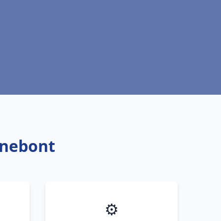
nnebont
⚙️