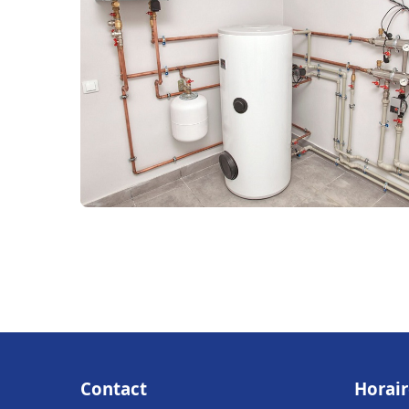
Contact
Horair