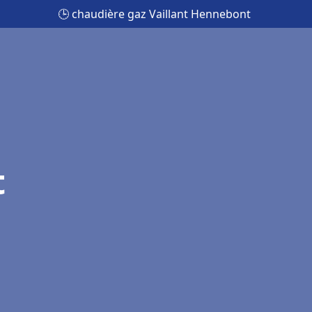
🕒 chaudière gaz Vaillant Hennebont
t