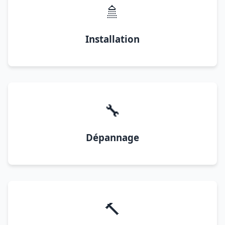
🚿
Installation
🔧
Dépannage
🔨