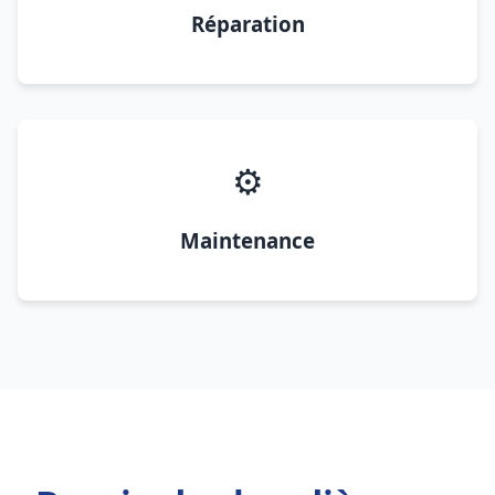
Réparation
⚙️
Maintenance