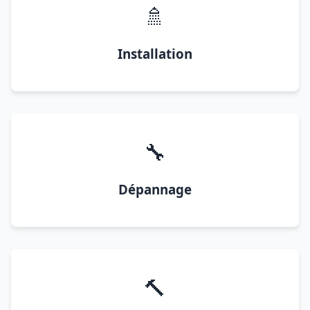
🚿
Installation
🔧
Dépannage
🔨