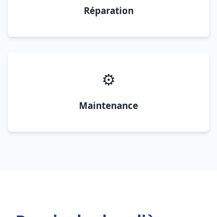
Réparation
⚙️
Maintenance