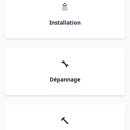
🚿
Installation
🔧
Dépannage
🔨