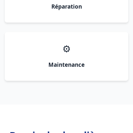
Réparation
⚙️
Maintenance