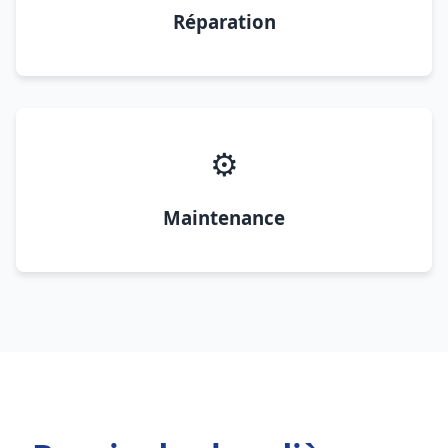
Réparation
⚙️
Maintenance