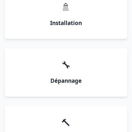
🚿
Installation
🔧
Dépannage
🔨