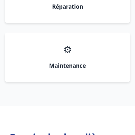
Réparation
⚙️
Maintenance