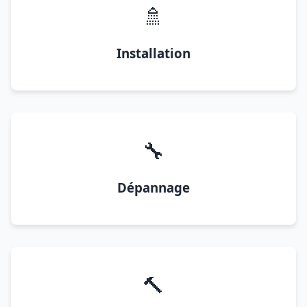
🚿
Installation
🔧
Dépannage
🔨