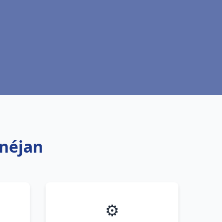
anéjan
⚙️