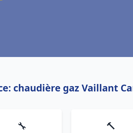
ce: chaudière gaz Vaillant C
🔧
🔨