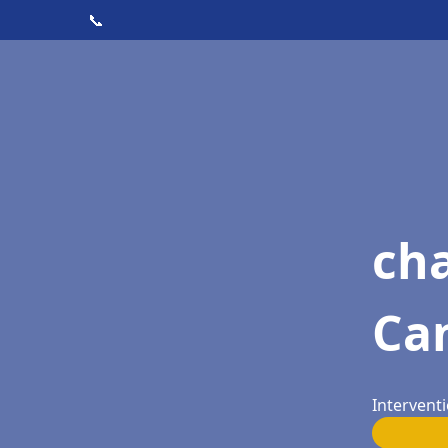
📞
cha
Ca
Interventi