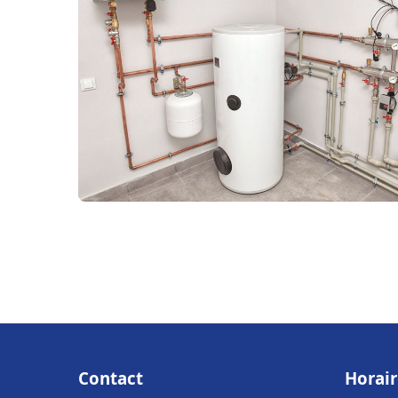
Contact
Horair