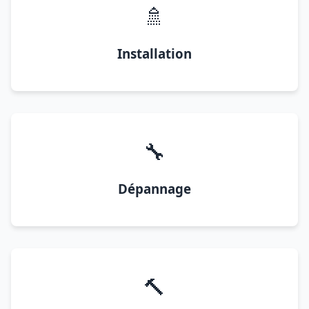
🚿
Installation
🔧
Dépannage
🔨