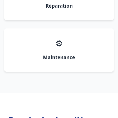
Réparation
⚙️
Maintenance