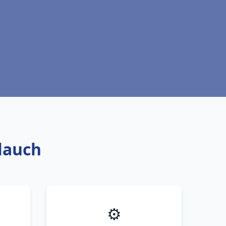
llauch
⚙️