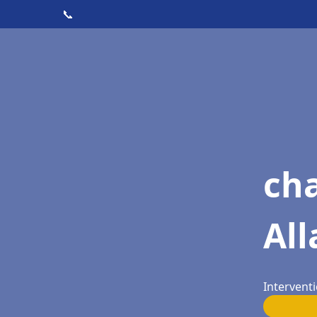
📞
cha
Al
Interventi