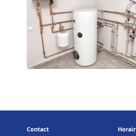
Contact
Horair