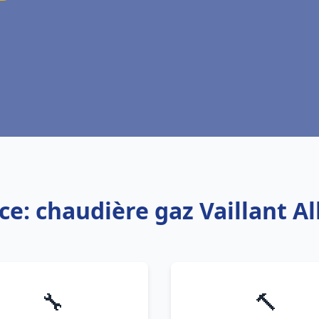
ce: chaudière gaz Vaillant A
🔧
🔨